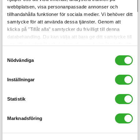
st
Köp
st
Köp
webbplatsen, visa personanpassade annonser och
tillhandahålla funktioner för sociala medier. Vi behöver ditt
samtycke för att använda dessa tjänster. Genom att
klicka på "Tillåt alla" samtycker du frivilligt till denna
databehandling. Du kan välja att bara ge ditt samtycke till
specifika ändamål och du kan när som helst återkalla ditt
samtycke.
Samtyckesval
Nödvändiga
Inställningar
LightAir
LightAir CellFlow
Statistik
Pro900
Marknadsföring
Beställningsvara