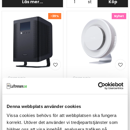
Läs mer...
st
Köp
-39%
Nyhet
Ozoneair
Ozoneair
Ozoneair Purify 180
Ozoneair Purify 120
Pro
Denna webbplats använder cookies
Finns i lager
Finns i lager
Vissa cookies behövs för att webbplatsen ska fungera
5.990kr
7.990kr
9.900kr
korrekt. Utöver det använder vi tredjepartstjänster som
hjälper oss att visa innehåll, analysera trafiken på