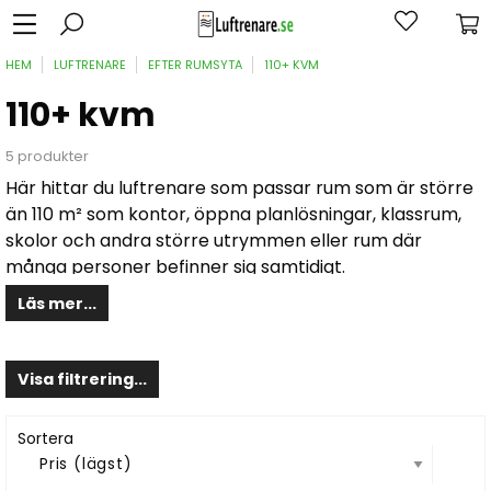
HEM
LUFTRENARE
EFTER RUMSYTA
110+ KVM
110+ kvm
5 produkter
Här hittar du luftrenare som passar rum som är större
än 110 m² som kontor, öppna planlösningar, klassrum,
skolor och andra större utrymmen eller rum där
många personer befinner sig samtidigt.
Läs mer...
Det är viktigt att en luftrenare är dimensionerad för
den storlek man har på rummet och den sysselsättning
som pågår i rummet. Om du har en luftrenare med för
Visa filtrering...
låg effekt kommer inte luftreningen att blir optimal.
Observera att en luftrenare inte kan rena flera rum så
Sortera
letar du efter en lösning för ett helt hem med flera rum
så behöver du köpa flera mindre luftrenare. En stor och