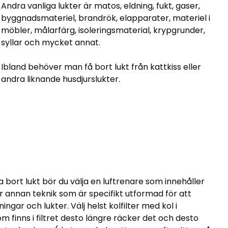
Andra vanliga lukter är matos, eldning, fukt, gaser,
byggnadsmateriel, brandrök, elapparater, materiel i
möbler, målarfärg, isoleringsmaterial, krypgrunder,
syllar och mycket annat.
Ibland behöver man få bort lukt från kattkiss eller
andra liknande husdjurslukter.
a bort lukt bör du välja en luftrenare som innehåller
ler annan teknik som är specifikt utformad för att
gar och lukter. Välj helst kolfilter med kol i
m finns i filtret desto längre räcker det och desto