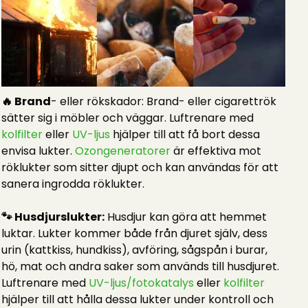
🔥 Brand
- eller rökskador: Brand- eller cigarettrök
sätter sig i möbler och väggar. Luftrenare med
kolfilter
eller
UV-ljus
hjälper till att få bort dessa
envisa lukter.
Ozongeneratorer
är effektiva mot
röklukter som sitter djupt och kan användas för att
sanera ingrodda röklukter.
🐾 Husdjurslukter:
Husdjur kan göra att hemmet
luktar. Lukter kommer både från djuret själv, dess
urin (kattkiss, hundkiss), avföring, sågspån i burar,
hö, mat och andra saker som används till husdjuret.
Luftrenare med
UV-ljus/fotokatalys
eller
kolfilter
hjälper till att hålla dessa lukter under kontroll och