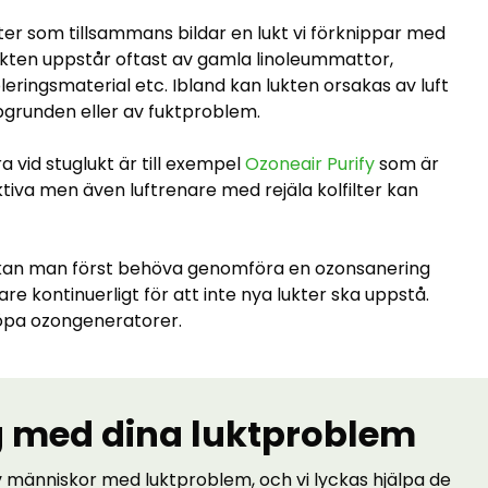
ter som tillsammans bildar en lukt vi förknippar med
Lukten uppstår oftast av gamla linoleummattor,
leringsmaterial etc. Ibland kan lukten orsakas av luft
runden eller av fuktproblem.
 vid stuglukt är till exempel
Ozoneair Purify
som är
tiva men även luftrenare med rejäla kolfilter kan
kan man först behöva genomföra en ozonsanering
e kontinuerligt för att inte nya lukter ska uppstå.
öpa ozongeneratorer.
ig med dina luktproblem
v människor med luktproblem, och vi lyckas hjälpa de