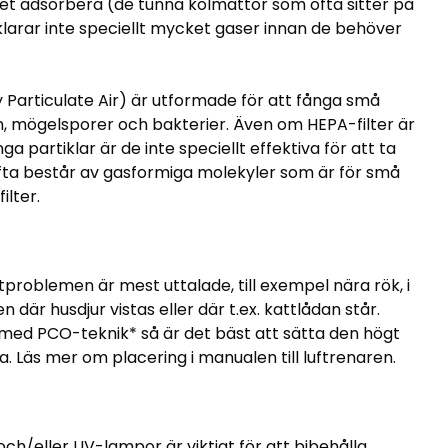
et adsorbera (de tunna kolmattor som ofta sitter på
re klarar inte speciellt mycket gaser innan de behöver
y Particulate Air) är utformade för att fånga små
, mögelsporer och bakterier. Även om HEPA-filter är
a partiklar är de inte speciellt effektiva för att ta
ofta består av gasformiga molekyler som är för små
ilter.
tproblemen är mest uttalade, till exempel nära rök, i
n där husdjur vistas eller där t.ex. kattlådan står.
 med PCO-teknik* så är det bäst att sätta den högt
a. Läs mer om placering i manualen till luftrenaren.
och/eller UV-lampor är viktigt för att bibehålla