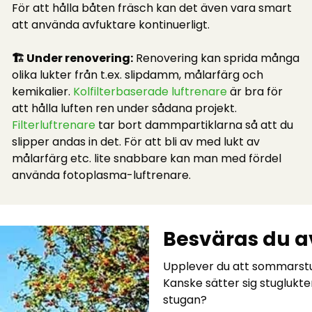
För att hålla båten fräsch kan det även vara smart
att använda avfuktare kontinuerligt.
🏗️ Under renovering:
Renovering kan sprida många
olika lukter från t.ex. slipdamm, målarfärg och
kemikalier.
Kolfilterbaserade luftrenare
är bra för
att hålla luften ren under sådana projekt.
Filterluftrenare
tar bort dammpartiklarna så att du
slipper andas in det. För att bli av med lukt av
målarfärg etc. lite snabbare kan man med fördel
använda fotoplasma-luftrenare.
Besväras du 
Upplever du att sommarstug
Kanske sätter sig stuglukte
stugan?