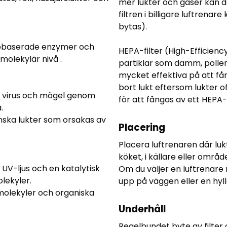
mer lukter och gaser kan d
filtren i billigare luftrena
bytas).
biobaserade enzymer och
HEPA-filter (High-Efficienc
molekylär nivå .
partiklar som damm, pollen
mycket effektiva på att fång
bort lukt eftersom lukter 
r, virus och mögel genom
för att fångas av ett HEPA-f
.
minska lukter som orsakas av
Placering
Placera luftrenaren där luk
köket, i källare eller område
V-ljus och en katalytisk
Om du väljer en luftrenare
lekyler.
upp på väggen eller en hyll
tmolekyler och organiska
Underhåll
Regelbundet byte av filter 