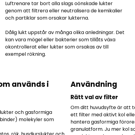
Luftrenare tar bort alla slags oönskade lukter
genom att filtrera eller neutralisera de kemikalier
och partiklar som orsakar lukterna.
Dålig lukt uppstår av många olika anledningar. Det
kan vara mögel eller bakterier som tillåts växa
okontrollerat eller lukter som orsakas av till
exempel rökning.
som används i
Användning
Rätt val av filter
Om ditt huvudsyfte är att t
rt lukter och gasformiga
ett filter med aktivt kol el
r (binder) molekyler som
hantera gasformiga förorenin
granulatform. Ju mer kol so
os, rök, husdjurslukter och