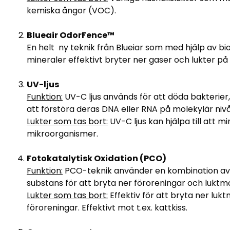
kemiska ångor (VOC).
Blueair OdorFence™
En helt ny teknik från Blueiar som med hjälp av 
mineraler effektivt bryter ner gaser och lukter på 
UV-ljus
Funktion:
UV-C ljus används för att döda bakterie
att förstöra deras DNA eller RNA på molekylär nivå
Lukter som tas bort:
UV-C ljus kan hjälpa till att 
mikroorganismer.
Fotokatalytisk Oxidation (PCO)
Funktion:
PCO-teknik använder en kombination av U
substans för att bryta ner föroreningar och luktmo
Lukter som tas bort:
Effektiv för att bryta ner luk
föroreningar. Effektivt mot t.ex. kattkiss.