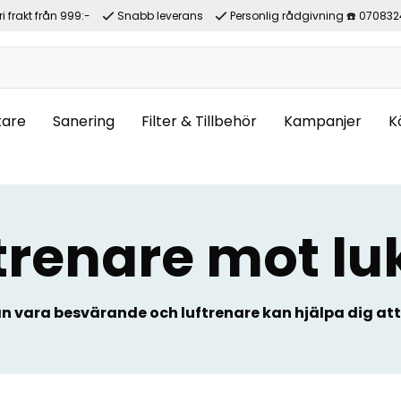
ri frakt från 999:-
Snabb leverans
Personlig rådgivning ☎️ 070832
tare
Sanering
Filter & Tillbehör
Kampanjer
K
trenare mot lu
n vara besvärande och luftrenare kan hjälpa dig att