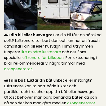
🚗 I din bil eller husvagn:
Har din bil fått en oönskad
doft? Luftrenare tar bort den och lämnar en fräsch
atmosfär i din bil eller husvagn. I små utrymmen
fungerar
lite mindre luftrenare
och det finns
speciella
luftrenare för bilkupén
. För luktsanering i
bilar rekommenderar vi några timmar med
ozongenerator
.
🛥️ I din båt:
Luktar din båt unket eller instängt?
Luftrenare kan ta bort både lukter och
partiklar och fräschar upp din båt eller husvagn.
Oftast behöver man bara behandla båten då och
då och det kan man göra med en
ozongenerator
.