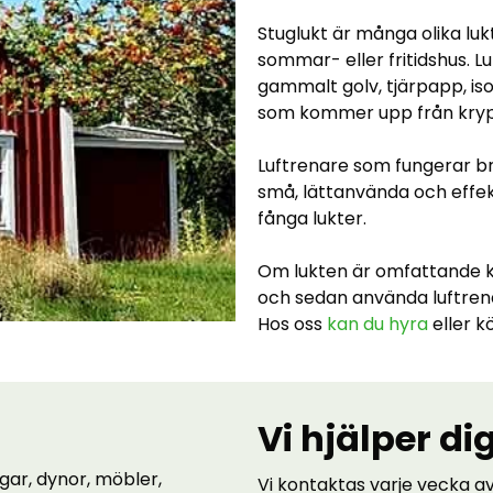
Stuglukt är många olika luk
sommar- eller fritidshus. 
gammalt golv, tjärpapp, iso
som kommer upp från krypg
Luftrenare som fungerar bra
små, lättanvända och effek
fånga lukter.
Om lukten är omfattande 
och sedan använda luftrenar
Hos oss
kan du hyra
eller k
Vi hjälper d
ggar, dynor, möbler,
Vi kontaktas varje vecka a