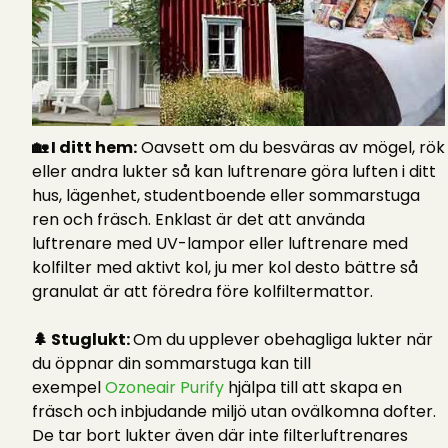
🏡 I ditt hem:
Oavsett om du besväras av mögel, rök
eller andra lukter så kan luftrenare göra luften i ditt
hus, lägenhet, studentboende eller sommarstuga
ren och fräsch. Enklast är det att använda
luftrenare med UV-lampor eller luftrenare med
kolfilter med aktivt kol, ju mer kol desto bättre så
granulat är att föredra före kolfiltermattor.
🌲 Stuglukt:
Om du upplever obehagliga lukter när
du öppnar din sommarstuga kan till
exempel
Ozoneair Purify
hjälpa till att skapa en
fräsch och inbjudande miljö utan ovälkomna dofter.
De tar bort lukter även där inte filterluftrenares