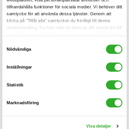
tillhandahålla funktioner för sociala medier. Vi behöver ditt
samtycke för att använda dessa tjänster. Genom att
klicka på "Tillåt alla" samtycker du frivilligt till denna
databehandling. Du kan välja att bara ge ditt samtycke till
specifika ändamål och du kan när som helst återkalla ditt
samtycke.
Samtyckesval
Nödvändiga
Inställningar
Statistik
Viktiga specifikationer för luftrenare med
filter
Marknadsföring
Dessa specifikationer är viktigast. Vilka tester och
certifieringar kan man lita på?
Visa detaljer