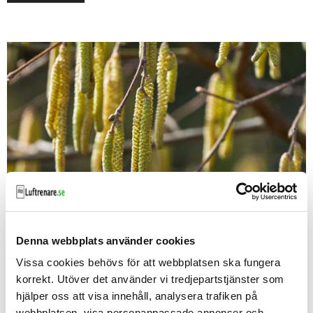
Luftrenare mot pollenallergi
Denna webbplats använder cookies
Luftrenare kan minska allergisymptomen då de tar
bort luftburna pollen i ditt rum. Vi har många olika
Vissa cookies behövs för att webbplatsen ska fungera
modeller som tar bort allergener.
korrekt. Utöver det använder vi tredjepartstjänster som
hjälper oss att visa innehåll, analysera trafiken på
Läs artikeln
webbplatsen, visa personanpassade annonser och