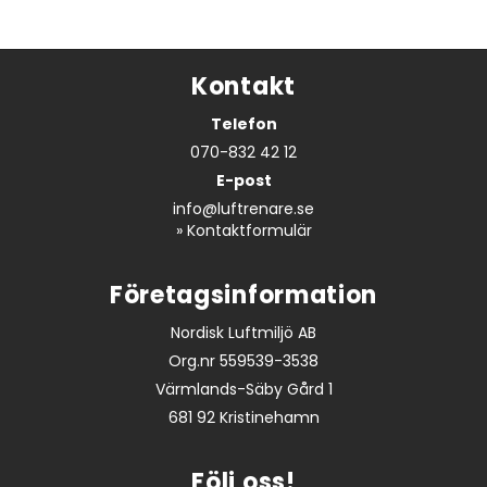
Kontakt
Telefon
070-832 42 12
E-post
info@luftrenare.se
»
Kontaktformulär
Företagsinformation
Nordisk Luftmiljö AB
Org.nr 559539-3538
Värmlands-Säby Gård 1
681 92 Kristinehamn
Följ oss!