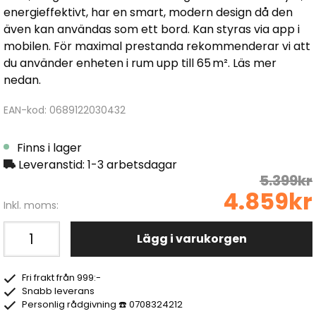
energieffektivt, har en smart, modern design då den
även kan användas som ett bord. Kan styras via app i
mobilen. För maximal prestanda rekommenderar vi att
du använder enheten i rum upp till 65 m². Läs mer
nedan.
EAN-kod: 0689122030432
Finns i lager
Leveranstid: 1-3 arbetsdagar
5.399kr
4.859kr
Inkl. moms:
Lägg i varukorgen
Fri frakt från 999:-
Snabb leverans
Personlig rådgivning ☎️ 0708324212