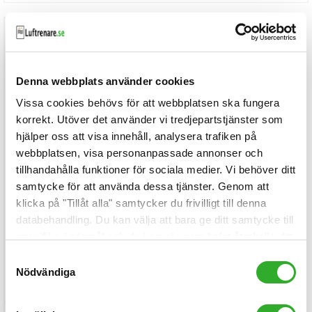
Denna webbplats använder cookies
Vissa cookies behövs för att webbplatsen ska fungera
korrekt. Utöver det använder vi tredjepartstjänster som
hjälper oss att visa innehåll, analysera trafiken på
webbplatsen, visa personanpassade annonser och
tillhandahålla funktioner för sociala medier. Vi behöver ditt
Blueair
samtycke för att använda dessa tjänster. Genom att
Blueair
klicka på "Tillåt alla" samtycker du frivilligt till denna
ComfortPure™ T10i
databehandling. Du kan välja att bara ge ditt samtycke till
3-in-1
specifika ändamål och du kan när som helst återkalla ditt
samtycke.
Beställningsvara
Samtyckesval
Nödvändiga
5.450kr