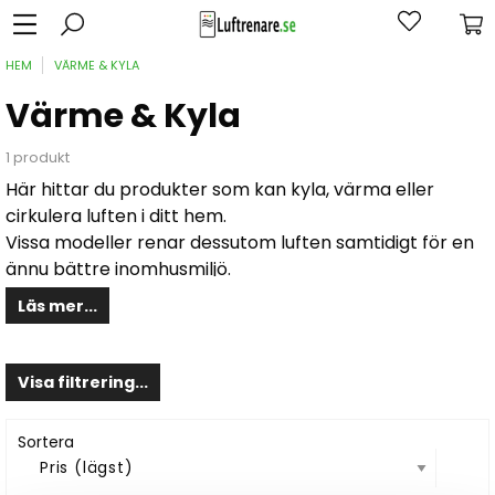
HEM
VÄRME & KYLA
Värme & Kyla
1 produkt
Här hittar du produkter som kan kyla, värma eller
cirkulera luften i ditt hem.
Vissa modeller renar dessutom luften samtidigt för en
ännu bättre inomhusmiljö.
Läs mer...
Smarta och effektiva lösningar för ett friskt och
bekvämt inomhusklimat året runt.
Visa filtrering...
Sortera