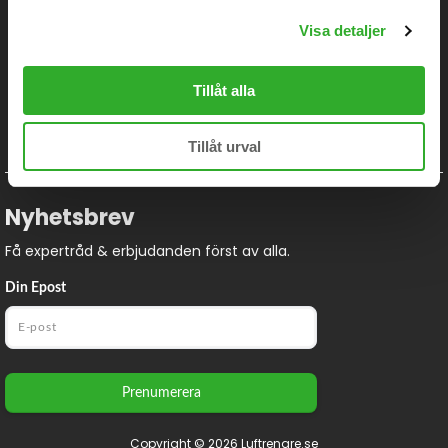
681 92 Kristinehamn
Visa detaljer
Följ oss!
Tillåt alla
Tillåt urval
Nyhetsbrev
Få expertråd & erbjudanden först av alla.
Din Epost
Prenumerera
Copyright © 2026 Luftrenare.se