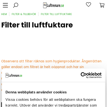
HEM
FILTER & TILLBEHÖR
FILTER TILL LUFTFUKTARE
Filter till luftfuktare
Observera att filter räknas som hygienprodukter. Ångerrätten
gäller endast om filtret är helt oöppnat och har sin
originalförsegling intakt. Om förseglingen brutits eller filtret har
monterats eller använts kan det inte returneras. Om du är
osäker på vilket filter som passar till din luftfuktare, kontakta
oss innan köp.
Denna webbplats använder cookies
Vissa cookies behövs för att webbplatsen ska fungera
korrekt. Utöver det använder vi tredjepartstjänster som
Visa filtrering...