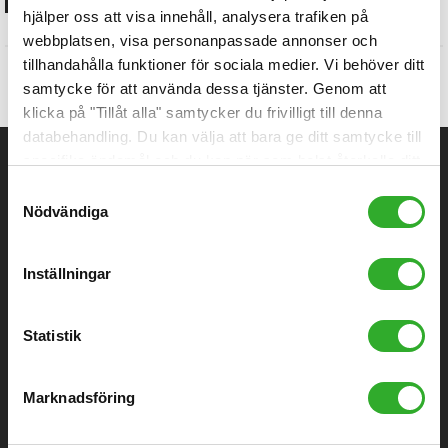
hjälper oss att visa innehåll, analysera trafiken på
webbplatsen, visa personanpassade annonser och
tillhandahålla funktioner för sociala medier. Vi behöver ditt
Det finns inga produkter att visa i denna kategori just
samtycke för att använda dessa tjänster. Genom att
nu.
klicka på "Tillåt alla" samtycker du frivilligt till denna
databehandling. Du kan välja att bara ge ditt samtycke till
Kontakt
specifika ändamål och du kan när som helst återkalla ditt
samtycke.
Samtyckesval
Telefon
Nödvändiga
070-832 42 12
E-post
info@luftrenare.se
Inställningar
»
Kontaktformulär
Statistik
Företagsinformation
Nordisk Luftmiljö AB
Marknadsföring
Org.nr 559539-3538
Värmlands-Säby Gård 1