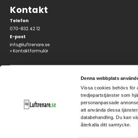
Kontakt
Telefon
070-832 42 12
E-post
info@luftrenare.se
»
Kontaktformulär
Information
Kundservice
Denna webbplats använde
Vissa cookies behövs för a
Kampanjer & extrapriser
Kontakta oss
tredjepartstjänster som hjä
Guider & köpråd
Köpvillkor
personanpassade annonser o
Varumärken
Ångerblankett
att använda dessa tjänster. 
Referenser
Support
databehandling. Du kan väl
Om oss
Personuppgiftspolicy
Mina sidor/Logga in
återkalla ditt samtycke.