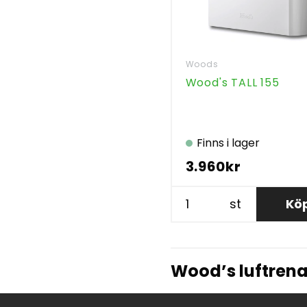
Woods
Wood's TALL 155
Finns i lager
3.960kr
st
Kö
Wood’s luftrenar