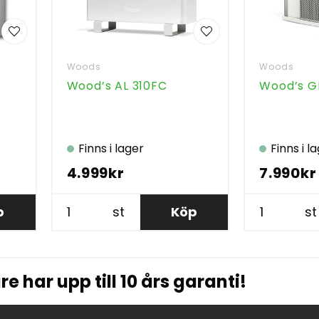
Woods
Woods
Wood’s AL 310FC
Wood’s G
Finns i lager
Finns i l
4.999kr
7.990kr
p
st
Köp
st
e har upp till 10 års garanti!