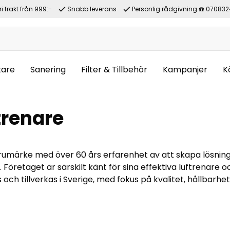
ri frakt från 999:-
Snabb leverans
Personlig rådgivning ☎️ 070832
tare
Sanering
Filter & Tillbehör
Kampanjer
K
trenare
rumärke med över 60 års erfarenhet av att skapa lösning
 Företaget är särskilt känt för sina effektiva luftrenare o
och tillverkas i Sverige, med fokus på kvalitet, hållbarhe
a, stilrena och enkla att använda, vilket gör dem perfekta
met, barnrummet eller fritidshuset. Filtreringstekniken 