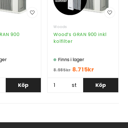
Woods
RAN 900
Wood’s GRAN 900 inkl
kolfilter
ager
Finns i lager
8.715kr
8.985kr
Köp
st
Köp