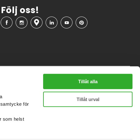
Följ oss!
Nyhetsbrev
Tillåt alla
Få expertråd & erbjudanden först av alla.
sa
Tillåt urval
t samtycke för
Din Epost
är som helst
Prenumerera