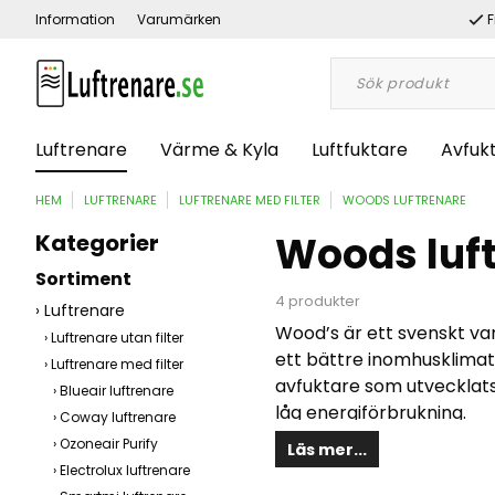
Information
Varumärken
F
Luftrenare
Värme & Kyla
Luftfuktare
Avfuk
HEM
LUFTRENARE
LUFTRENARE MED FILTER
WOODS LUFTRENARE
Woods luf
Kategorier
Sortiment
4 produkter
Luftrenare
Wood’s är ett svenskt va
Luftrenare utan filter
ett bättre inomhusklimat.
Luftrenare med filter
avfuktare som utvecklats 
Blueair luftrenare
låg energiförbrukning.
Coway luftrenare
Ozoneair Purify
Läs mer...
Wood’s luftrenare är tyst
Electrolux luftrenare
kontoret, hemmet, sovrum