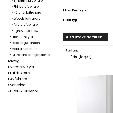
Smartmi luftrenare
utvecklad för att ge dig r
Philips luftrenare
hälsosammare livsstil.
Efter Rumsyta:
Kärcher luftrenare
Woods luftrenare
Välj Wood’s om du vill 
Filtertyp:
Airgle luftrenare
ditt hem eller på ditt k
LightAir CellFlow
Med Wood’s får du produ
Efter Rumsyta
Visa utökade filter...
fungerar året runt, oavse
Paketerbjudanden
andra luftburna partiklar.
Mobila luftrenare
Sortera
Luftrenare och tjänster för
företag
Värme & Kyla
Luftfuktare
Avfuktare
Sanering
Filter & Tillbehör