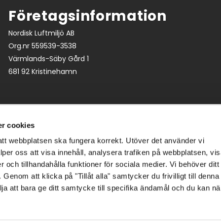
Företagsinformation
Nordisk Luftmiljö AB
Org.nr 559539-3538
Värmlands-Säby Gård 1
681 92 Kristinehamn
r cookies
tt webbplatsen ska fungera korrekt. Utöver det använder vi
lper oss att visa innehåll, analysera trafiken på webbplatsen, vi
ch tillhandahålla funktioner för sociala medier. Vi behöver dit
Genom att klicka på "Tillåt alla" samtycker du frivilligt till denna
ja att bara ge ditt samtycke till specifika ändamål och du kan n