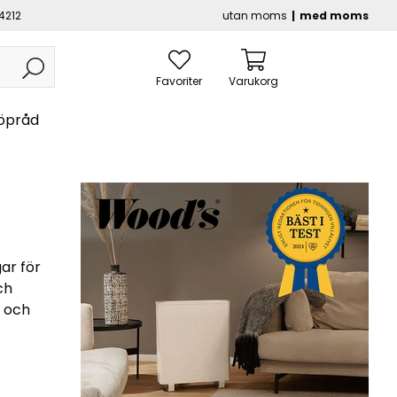
4212
utan moms
med moms
Favoriter
Varukorg
öpråd
ar för
ch
t och
 för
är