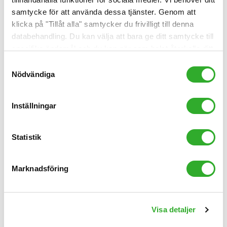
samtycke för att använda dessa tjänster. Genom att
klicka på "Tillåt alla" samtycker du frivilligt till denna
databehandling. Du kan välja att bara ge ditt samtycke till
specifika ändamål och du kan när som helst återkalla ditt
samtycke.
Samtyckesval
Nödvändiga
Inställningar
Statistik
Viktiga specifikationer för luftrenare med
filter
Marknadsföring
Dessa specifikationer är viktigast. Vilka tester och
certifieringar kan man lita på?
Läs artikeln
Visa detaljer