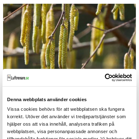
Luftrenare mot pollenallergi
Luftrenare kan minska allergisymptomen då de tar
Denna webbplats använder cookies
bort luftburna pollen i ditt rum. Vi har många olika
modeller som tar bort allergener.
Vissa cookies behövs för att webbplatsen ska fungera
korrekt. Utöver det använder vi tredjepartstjänster som
Läs artikeln
hjälper oss att visa innehåll, analysera trafiken på
webbplatsen, visa personanpassade annonser och
tillhandahålla funktioner för sociala medier. Vi behöver ditt