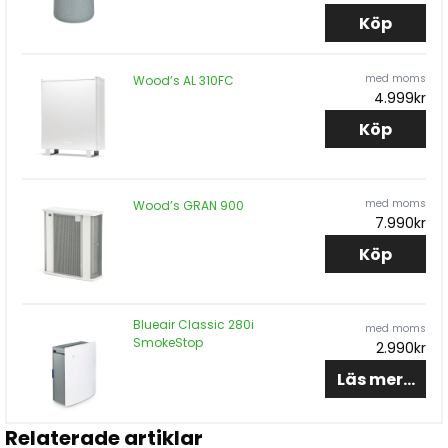
Köp
med moms
Wood’s AL 310FC
4.999kr
Köp
med moms
Wood’s GRAN 900
7.990kr
Köp
Blueair Classic 280i
med moms
SmokeStop
2.990kr
Läs mer...
Relaterade artiklar