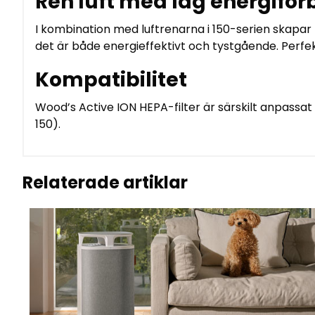
Ren luft med låg energifö
I kombination med luftrenarna i 150-serien skapar
det är både energieffektivt och tystgående. Perfe
Kompatibilitet
Wood’s Active ION HEPA-filter är särskilt anpassat f
150).
Relaterade artiklar