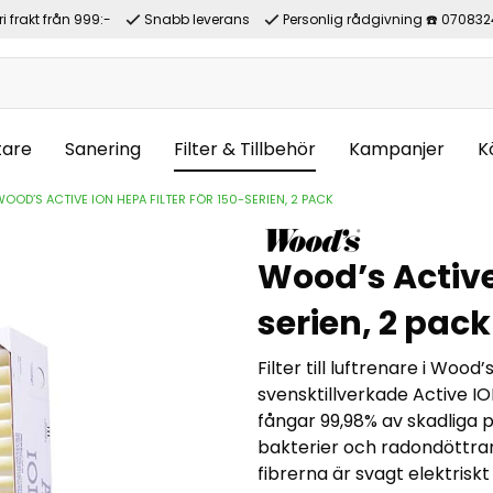
ri frakt från 999:-
Snabb leverans
Personlig rådgivning ☎️ 070832
tare
Sanering
Filter & Tillbehör
Kampanjer
K
OOD’S ACTIVE ION HEPA FILTER FÖR 150-SERIEN, 2 PACK
Wood’s Active 
serien, 2 pack
Filter till luftrenare i Wood
svensktillverkade Active IO
fångar 99,98% av skadliga p
bakterier och radondöttrar. 
fibrerna är svagt elektrisk