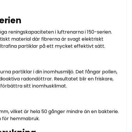
serien
öga reningskapaciteten i luftrenarna i 150-serien.
etiskt material där fibrerna är svagt elektriskt
trafina partiklar på ett mycket effektivt sätt.
urna partiklar i din inomhusmiljö. Det fångar pollen,
oaktiva radondöttrar. Resultatet blir en friskare,
l förbättra sitt inomhusklimat.
3 mm, vilket är hela 50 gånger mindre än en bakterie.
en för hemmabruk.