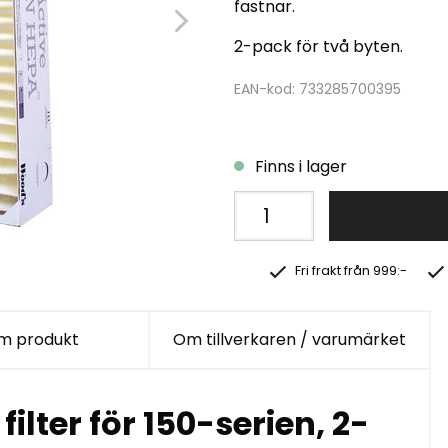
fastnar.
2-pack för två byten.
EAN-kod: 733285700395
Finns i lager
Fri frakt från 999:-
m produkt
Om tillverkaren / varumärket
ilter för 150-serien, 2-