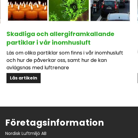
Skadliga och allergiframkallande
partiklar i vår inomhusluft
Läs om olika partiklar som finns i vår inomhusluft
och hur de påverkar oss, samt hur de kan
avlägsnas med luftrenare
Läs artikeln
Företagsinformation
Nordisk Luftmiljö AB