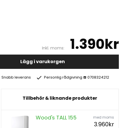
1.390kr
Inkl. moms:
Lägg i varukorgen
Snabb leverans
Personlig rådgivning ☎️ 0708324212
Tillbehör & liknande produkter
Wood's TALL 155
med moms
3.960kr