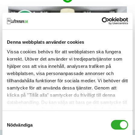
Denna webbplats använder cookies
Vissa cookies behövs för att webbplatsen ska fungera
korrekt. Utöver det använder vi tredjepartstjänster som
hjälper oss att visa innehåll, analysera trafiken på
webbplatsen, visa personanpassade annonser och
tillhandahålla funktioner för sociala medier. Vi behöver ditt
samtycke för att använda dessa tjänster. Genom att
klicka på "Tillåt alla" samtycker du frivilligt till denna
Ozoneair Clean stänger av sig själv. Vänta sedan 2
databehandling. Du kan välja att bara ge ditt samtycke till
timmar, så att ozonet omvandlas tillbaka till syre, innan
specifika ändamål och du kan när som helst återkalla ditt
du går in i rummet. Nu är lukterna borta.*
samtycke.
Samtyckesval
Nödvändiga