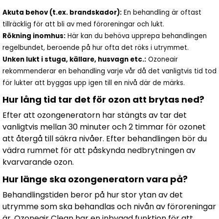
Akuta behov (t.ex. brandskador):
En behandling är oftast
tillräcklig för att bli av med föroreningar och lukt.
Rökning inomhus:
Här kan du behöva upprepa behandlingen
regelbundet, beroende på hur ofta det röks i utrymmet.
Unken lukt i stuga, källare, husvagn etc.:
Ozoneair
rekommenderar en behandling varje vår då det vanligtvis tid tod
för lukter att byggas upp igen till en nivå där de märks.
Hur lång tid tar det för ozon att brytas ned?
Efter att ozongeneratorn har stängts av tar det
vanligtvis mellan 30 minuter och 2 timmar för ozonet
att återgå till säkra nivåer. Efter behandlingen bör du
vädra rummet för att påskynda nedbrytningen av
kvarvarande ozon.
Hur länge ska ozongeneratorn vara på?
Behandlingstiden beror på hur stor ytan av det
utrymme som ska behandlas och nivån av föroreningar
är. Ozoneair Clean har en inbyggd funktion för att