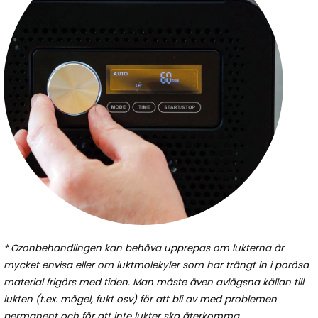
* Ozonbehandlingen kan behöva upprepas om lukterna är
mycket envisa eller om luktmolekyler som har trängt in i porösa
material frigörs med tiden. Man måste även avlägsna källan till
lukten (t.ex. mögel, fukt osv) för att bli av med problemen
permanent och för att inte lukter ska återkomma.