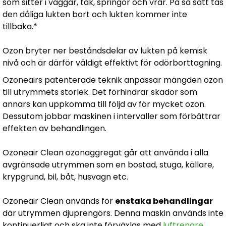
som sitter i väggar, tak, springor och vrår. På så sätt tas
den dåliga lukten bort och lukten kommer inte
tillbaka.*
Ozon bryter ner beståndsdelar av lukten på kemisk
nivå och är därför väldigt effektivt för odörborttagning.
Ozoneairs patenterade teknik anpassar mängden ozon
till utrymmets storlek. Det förhindrar skador som
annars kan uppkomma till följd av för mycket ozon.
Dessutom jobbar maskinen i intervaller som förbättrar
effekten av behandlingen.
Ozoneair Clean ozonaggregat går att använda i alla
avgränsade utrymmen som en bostad, stuga, källare,
krypgrund, bil, båt, husvagn etc.
Ozoneair Clean används för
enstaka behandlingar
där utrymmen djuprengörs. Denna maskin används inte
kontinuerligt och ska inte förväxlas med
luftrenare
.