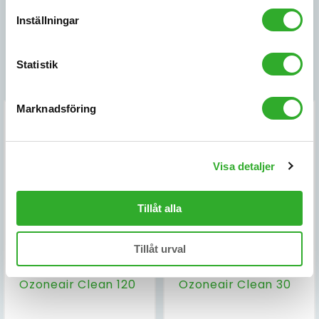
Inställningar
Beställ ditt Ozoneair Clean
ozonaggregat här
Statistik
Fri frakt och snabb leverans!
Marknadsföring
Visa detaljer
Tillåt alla
Tillåt urval
Ozoneair
Ozoneair
Ozoneair Clean 120
Ozoneair Clean 30