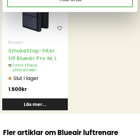
Blueair
SmokeStop-filter
till Blueair Pro M, L
och XL
Finns i flera
utföranden
Slut i lager
1.500kr
Läs mer...
Fler artiklar om Blueair luftrenare