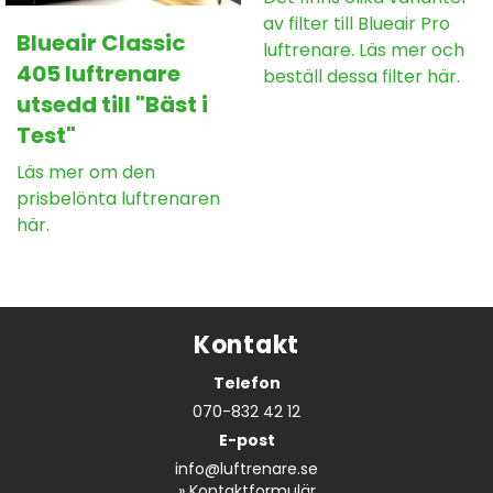
av filter till Blueair Pro
Blueair Classic
luftrenare. Läs mer och
405 luftrenare
beställ dessa filter här.
utsedd till "Bäst i
Test"
Läs mer om den
prisbelönta luftrenaren
här.
Kontakt
Telefon
070-832 42 12
E-post
info@luftrenare.se
»
Kontaktformulär