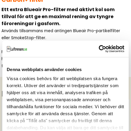
Ett extra Blueair Pro-filter med aktivt kol som
tillval för att ge en maximal rening av tyngre
föroreningar i gasform.
Används tillsammans med antingen Blueair Pro-partikelfilter
eller SmokeStop-filter.
Filtret innehåller hundratals pellets med 0,9-1,8 kg aktivt kol som
har behandlats med magnesiumdioxid och kopparoxid för att
fånga in farliga kemikalier och otrevliga lukter.
Denna webbplats använder cookies
Vissa cookies behövs för att webbplatsen ska fungera
korrekt. Utöver det använder vi tredjepartstjänster som
Beställ nya filter till Blueair Pro
hjälper oss att visa innehåll, analysera trafiken på
webbplatsen, visa personanpassade annonser och
tillhandahålla funktioner för sociala medier. Vi behöver ditt
samtycke för att använda dessa tjänster. Genom att
klicka på "Tillåt alla" samtycker du frivilligt till denna
databehandling. Du kan välja att bara ge ditt samtycke till