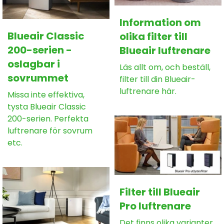
Information om
Blueair Classic
olika filter till
200-serien -
Blueair luftrenare
oslagbar i
Läs allt om, och beställ,
sovrummet
filter till din Blueair-
luftrenare här.
Missa inte effektiva,
tysta Blueair Classic
200-serien. Perfekta
luftrenare för sovrum
etc.
Filter till Blueair
Pro luftrenare
Det finns olika varianter