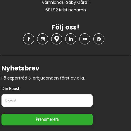
Värmlands-Säby Gård 1
681 92 Kristinehamn
Följ oss!
Nyhetsbrev
Få expertråd & erbjudanden först av alla.
Din Epost
Prenumerera