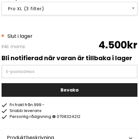
Slut i lager
4.500kr
Inkl. moms:
Bli notifierad när varan är tillbaka i lager
Bevaka
Fri frakt från 999:-
Snabb leverans
Personlig rådgivning ☎️ 0708324212
Produktbeskrivning