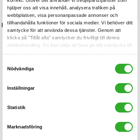
korrekt. Utöver det använder vi tredjepartstjänster som
Köp
hjälper oss att visa innehåll, analysera trafiken på
webbplatsen, visa personanpassade annonser och
tillhandahålla funktioner för sociala medier. Vi behöver ditt
Relaterade artiklar
samtycke för att använda dessa tjänster. Genom att
klicka på "Tillåt alla" samtycker du frivilligt till denna
databehandling. Du kan välja att bara ge ditt samtycke till
specifika ändamål och du kan när som helst återkalla ditt
samtycke.
Samtyckesval
Nödvändiga
Inställningar
Statistik
Information om olika filter till Blueair
luftrenare
Marknadsföring
Läs allt om, och beställ, filter till din Blueair-luftrenare