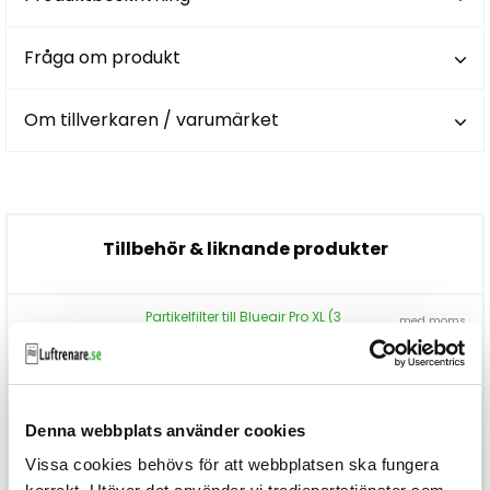
Fråga om produkt
Om tillverkaren / varumärket
Tillbehör & liknande produkter
Partikelfilter till Blueair Pro XL (3
med moms
st)
2.625kr
Läs mer...
Denna webbplats använder cookies
Carbon+ filter till Blueair Pro XL
med moms
Vissa cookies behövs för att webbplatsen ska fungera
(3st)
2.325kr