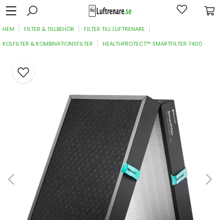
HEM
FILTER & TILLBEHÖR
FILTER TILL LUFTRENARE
KOLFILTER & KOMBINATIONSFILTER
HEALTHPROTECT™ SMARTFILTER 7400