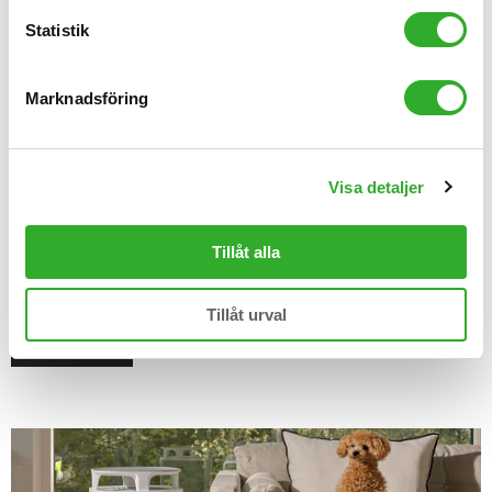
Statistik
Marknadsföring
Visa detaljer
Information om olika filter till Blueair
luftrenare
Tillåt alla
Läs allt om, och beställ, filter till din Blueair-luftrenare
här.
Tillåt urval
Läs artikeln