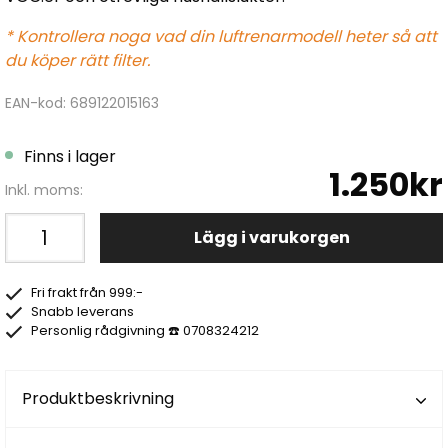
* Kontrollera noga vad din luftrenarmodell heter så att
du köper rätt filter.
EAN-kod: 689122015163
Finns i lager
1.250kr
Inkl. moms:
Lägg i varukorgen
Fri frakt från 999:-
Snabb leverans
Personlig rådgivning ☎️ 0708324212
Produktbeskrivning