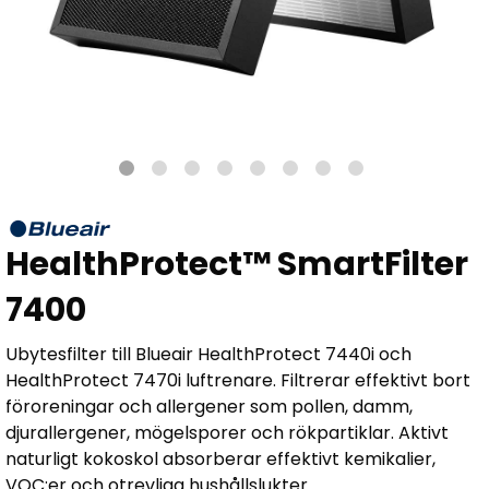
HealthProtect™ SmartFilter
7400
Ubytesfilter till Blueair HealthProtect 7440i och
HealthProtect 7470i luftrenare. Filtrerar effektivt bort
föroreningar och allergener som pollen, damm,
djurallergener, mögelsporer och rökpartiklar. Aktivt
naturligt kokoskol absorberar effektivt kemikalier,
VOC:er och otrevliga hushållslukter.