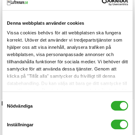
1.749kr
Köp
Denna webbplats använder cookies
Vissa cookies behövs för att webbplatsen ska fungera
med moms
Blueair HealthProtect 7470i
8.430kr
korrekt. Utöver det använder vi tredjepartstjänster som
hjälper oss att visa innehåll, analysera trafiken på
Läs mer...
webbplatsen, visa personanpassade annonser och
tillhandahålla funktioner för sociala medier. Vi behöver ditt
samtycke för att använda dessa tjänster. Genom att
Blueair HealthProtect 7440i
Läs mer...
klicka på "Tillåt alla" samtycker du frivilligt till denna
databehandling. Du kan välja att bara ge ditt samtycke till
specifika ändamål och du kan när som helst återkalla ditt
samtycke.
Samtyckesval
Relaterade artiklar
Nödvändiga
Inställningar