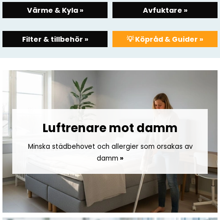
Värme & Kyla »
Avfuktare »
Filter & tillbehör »
💡 Köpråd & Guider »
Luftrenare mot damm
Minska städbehovet och allergier som orsakas av
damm
»