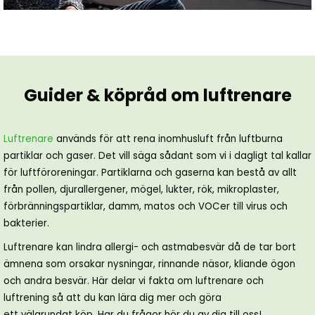
Guider & köpråd om luftrenare
Luftrenare
används för att rena inomhusluft från luftburna
partiklar och gaser. Det vill säga sådant som vi i dagligt tal kallar
för luftföroreningar. Partiklarna och gaserna kan bestå av allt
från pollen, djurallergener, mögel, lukter, rök, mikroplaster,
förbränningspartiklar, damm, matos och VOCer till virus och
bakterier.
Luftrenare kan lindra allergi- och astmabesvär då de tar bort
ämnena som orsakar nysningar, rinnande näsor, kliande ögon
och andra besvär. Här delar vi fakta om luftrenare och
luftrening så att du kan lära dig mer och göra
ett välgrundat köp. Har du frågor hör du av dig till oss!