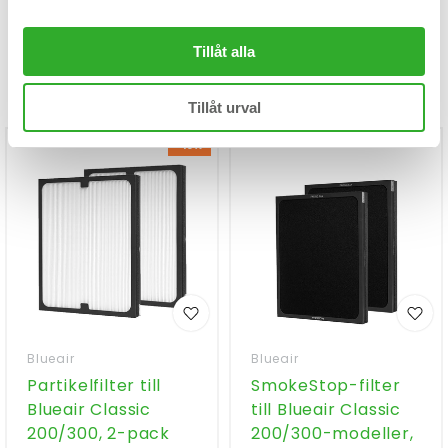
Filter till luftrenare
Tillåt alla
Nedan ser du ett urval av filter,
klicka här för att se samtliga
filter
»
Tillåt urval
-10%
Blueair
Blueair
Partikelfilter till
SmokeStop-filter
Blueair Classic
till Blueair Classic
200/300, 2-pack
200/300-modeller,