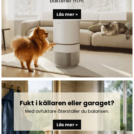
bakterier m.m.
Läs mer »
Fukt i källaren eller garaget?
Med avfuktare återställer du balansen.
Läs mer »