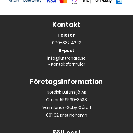
Kontakt
Telefon
070-832 42 12
E-post
info@luftrenare.se
»
Kontaktformulär
Företagsinformation
Nordisk Luftmiljö AB
Org.nr 559539-3538
Värmlands-Säby Gård 1
681 92 Kristinehamn
Följ oss!