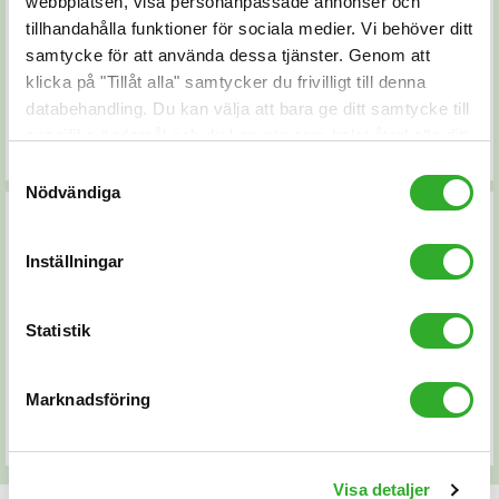
webbplatsen, visa personanpassade annonser och
tillhandahålla funktioner för sociala medier. Vi behöver ditt
samtycke för att använda dessa tjänster. Genom att
Luftrenare till
Förklaringar av
klicka på "Tillåt alla" samtycker du frivilligt till denna
sovrum
specifikationer
databehandling. Du kan välja att bara ge ditt samtycke till
specifika ändamål och du kan när som helst återkalla ditt
Läs mer...
Läs mer...
samtycke.
Samtyckesval
Nödvändiga
Inställningar
Statistik
Kampanjer &
Fler artiklar...
erbjudanden
Marknadsföring
Läs mer...
Läs mer...
Visa detaljer