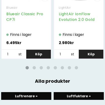
Blueair
LightAir
Blueair Classic Pro
LightAir IonFlow
CP7i
Evolution 2.0 Gold
Finns i lager
Finns i lager
6.495kr
2.980kr
st
Köp
st
Köp
Alla produkter
Luftrenare »
Luftfuktare »