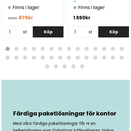
2-pack
Finns i lager
Finns i lager
879kr
1.550kr
980kr
st
Köp
st
Köp
Färdiga paketlösningar för kontor
Med våra färdiga paketlösningar får ni en
helhetslösning som förbättrar luftkvaliteten, bidrar