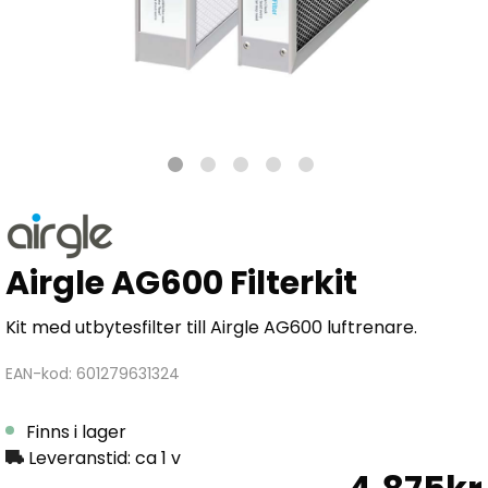
Airgle AG600 Filterkit
Kit med utbytesfilter till Airgle AG600 luftrenare.
EAN-kod: 601279631324
Finns i lager
Leveranstid: ca 1 v