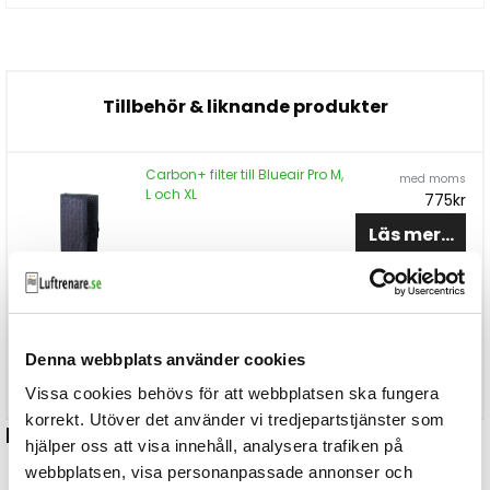
Tillbehör & liknande produkter
Carbon+ filter till Blueair Pro M,
med moms
L och XL
775kr
Läs mer...
Partikelfilter till Blueair Pro M, L
med moms
och XL
875kr
Denna webbplats använder cookies
Läs mer...
Vissa cookies behövs för att webbplatsen ska fungera
korrekt. Utöver det använder vi tredjepartstjänster som
Relaterade artiklar
hjälper oss att visa innehåll, analysera trafiken på
webbplatsen, visa personanpassade annonser och