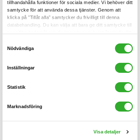
tillhandahålla funktioner för sociala medier. Vi behöver ditt
samtycke för att använda dessa tjänster. Genom att
klicka på "Tillåt alla" samtycker du frivilligt till denna
databehandling. Du kan välja att bara ge ditt samtycke till
specifika ändamål och du kan när som helst återkalla ditt
samtycke.
Samtyckesval
Nödvändiga
Inställningar
Information om olika filter till Blueair
luftrenare
Statistik
Läs allt om, och beställ, filter till din Blueair-luftrenare
här.
Marknadsföring
Läs artikeln
Visa detaljer