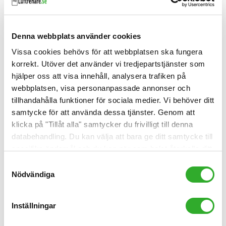
Denna webbplats använder cookies
Vissa cookies behövs för att webbplatsen ska fungera
korrekt. Utöver det använder vi tredjepartstjänster som
hjälper oss att visa innehåll, analysera trafiken på
webbplatsen, visa personanpassade annonser och
tillhandahålla funktioner för sociala medier. Vi behöver ditt
samtycke för att använda dessa tjänster. Genom att
klicka på "Tillåt alla" samtycker du frivilligt till denna
Luftrenare mot röklukt
databehandling. Du kan välja att bara ge ditt samtycke till
Cigarettrök, brandrök, rök från eldning och grillning
specifika ändamål och du kan när som helst återkalla ditt
får du bort med bra luftrenare.
samtycke.
Samtyckesval
Nödvändiga
Läs artikeln
Inställningar