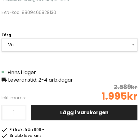
EAN-kod: 8809466829130
Färg
Finns i lager
Leveranstid: 2-4 arb.dagar
2.589kr
1.995kr
Inkl. moms:
Lägg i varukorgen
Fri frakt från 999:-
Snabb leverans