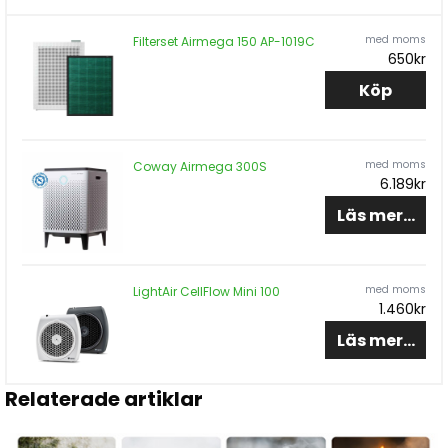
med moms
Filterset Airmega 150 AP-1019C
650kr
Köp
med moms
Coway Airmega 300S
6.189kr
Läs mer...
med moms
LightAir CellFlow Mini 100
1.460kr
Läs mer...
Relaterade artiklar