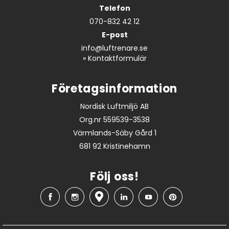
Telefon
070-832 42 12
E-post
info@luftrenare.se
»
Kontaktformulär
Företagsinformation
Nordisk Luftmiljö AB
Org.nr 559539-3538
Värmlands-Säby Gård 1
681 92 Kristinehamn
Följ oss!