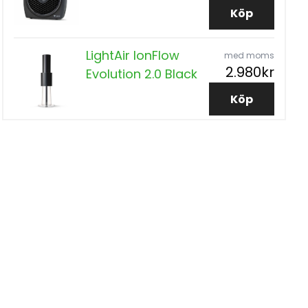
Köp
LightAir IonFlow
med moms
2.980kr
Evolution 2.0 Black
Köp