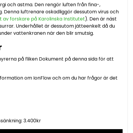
rgi och astma. Den rengör luften från fina-,
ng. Denna luftrenare oskadliggör dessutom virus och
t av forskare på Karolinska Institutet
). Den är näst
m surrar. Underhållet är dessutom jätteenkelt då du
 under vattenkranen när den blir smutsig.
r
yrerna på fliken Dokument på denna sida för att
d information om IonFlow och om du har frågor är det
ssänkning:
3.400kr