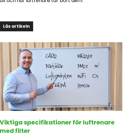
av och hur luftrenare tar bort dem.
Läs artikeln
Viktiga specifikationer för luftrenare
med filter