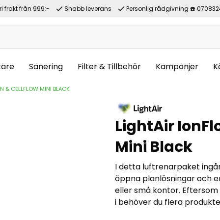
ri frakt från 999:-
Snabb leverans
Personlig rådgivning ☎️ 070832
tare
Sanering
Filter & Tillbehör
Kampanjer
K
N & CELLFLOW MINI BLACK
LightAir IonFl
Mini Black
I detta luftrenarpaket ing
öppna planlösningar och e
eller små kontor. Eftersom 
i behöver du flera produkte