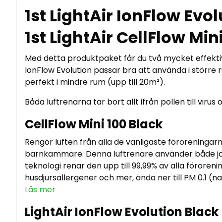
1st LightAir IonFlow Evo
1st LightAir CellFlow Min
Med detta produktpaket får du två mycket effektiva l
IonFlow Evolution passar bra att använda i större r
perfekt i mindre rum (upp till 20m²).
Båda luftrenarna tar bort allt ifrån pollen till virus
CellFlow Mini 100 Black
Rengör luften från alla de vanligaste föroreningarn
barnkammare. Denna luftrenare använder både jonise
teknologi renar den upp till 99,99% av alla föroren
husdjursallergener och mer, ända ner till PM 0.1 (na
Läs mer
LightAir IonFlow Evolution Black