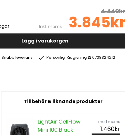
4.440kr
3.845kr
agar
Inkl. moms:
Lägg i varukorgen
Snabb leverans
Personlig rådgivning ☎️ 0708324212
Tillbehör & liknande produkter
LightAir CellFlow
med moms
1.460kr
Mini 100 Black