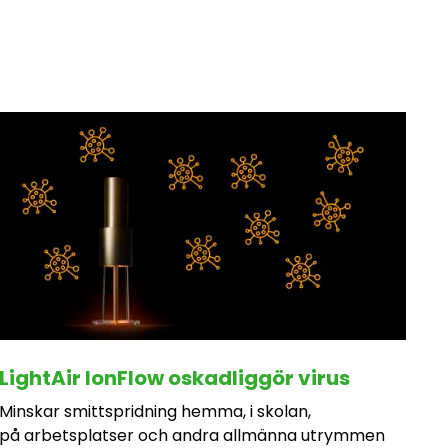
LightAir IonFlow oskadliggör virus
Minskar smittspridning hemma, i skolan,
på arbetsplatser och andra allmänna utrymmen