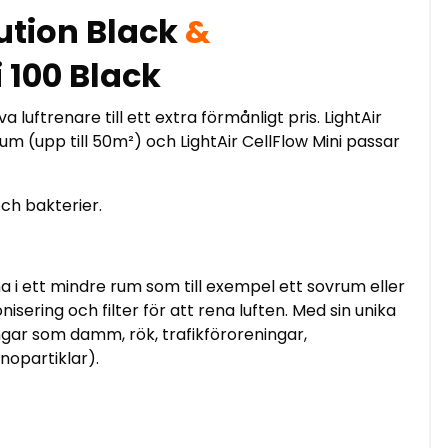
lution Black
&
i 100 Black
uftrenare till ett extra förmånligt pris. LightAir
um (upp till 50m²) och LightAir CellFlow Mini passar
 och bakterier.
a i ett mindre rum som till exempel ett sovrum eller
ring och filter för att rena luften. Med sin unika
ingar som damm, rök, trafikföroreningar,
nopartiklar).