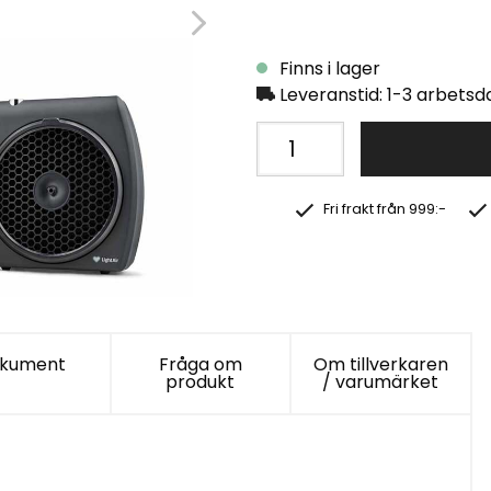
Finns i lager
Leveranstid: 1-3 arbetsd
Fri frakt från 999:-
kument
Fråga om
Om tillverkaren
produkt
/ varumärket