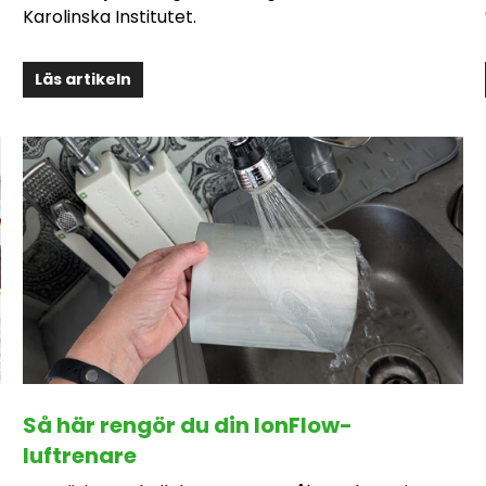
Karolinska Institutet.
Läs artikeln
Så här rengör du din IonFlow-
luftrenare