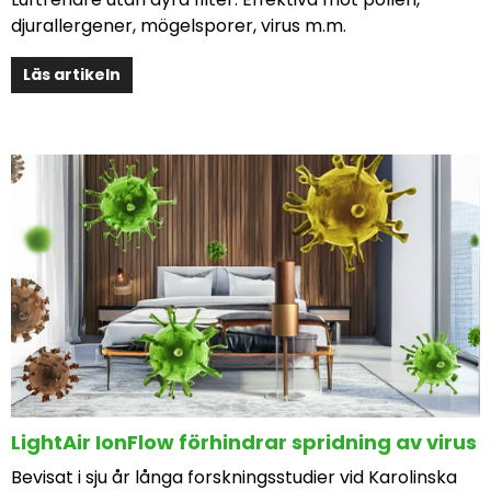
djurallergener, mögelsporer, virus m.m.
Läs artikeln
LightAir IonFlow förhindrar spridning av virus
Bevisat i sju år långa forskningsstudier vid Karolinska