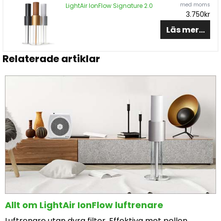
med moms
LightAir IonFlow Signature 2.0
3.750kr
Läs mer...
Relaterade artiklar
Allt om LightAir IonFlow luftrenare
Luftrenare utan dyra filter. Effektiva mot pollen,