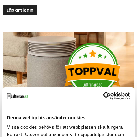
Läs artikeln
Bästa luftrenaren 2026
Denna webbplats använder cookies
Här hittar den bästa luftrenaren för just dig. Läs vad
Vissa cookies behövs för att webbplatsen ska fungera
skillnaden är mellan olika luftrenare och vilken som
korrekt. Utöver det använder vi tredjepartstjänster som
passar dig bäst.