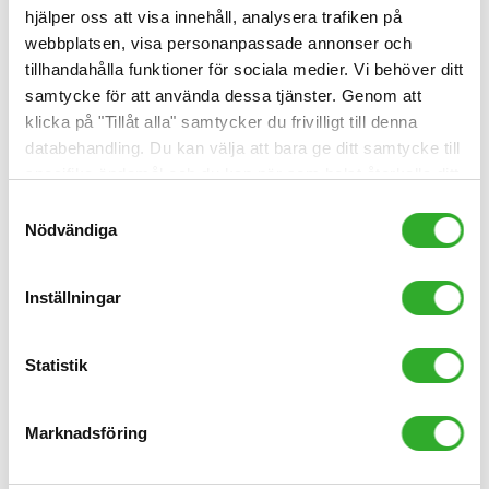
hjälper oss att visa innehåll, analysera trafiken på
webbplatsen, visa personanpassade annonser och
Läs artikeln
tillhandahålla funktioner för sociala medier. Vi behöver ditt
samtycke för att använda dessa tjänster. Genom att
klicka på "Tillåt alla" samtycker du frivilligt till denna
databehandling. Du kan välja att bara ge ditt samtycke till
specifika ändamål och du kan när som helst återkalla ditt
samtycke.
Samtyckesval
Nödvändiga
Inställningar
Statistik
Luftrenare mot pollenallergi
Marknadsföring
Luftrenare kan minska allergisymptomen då de tar
bort luftburna pollen i ditt rum. Vi har många olika