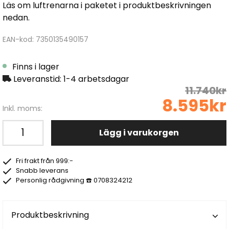
Läs om luftrenarna i paketet i produktbeskrivningen
nedan.
EAN-kod: 7350135490157
Finns i lager
Leveranstid: 1-4 arbetsdagar
11.740kr
8.595kr
Inkl. moms:
Lägg i varukorgen
Fri frakt från 999:-
Snabb leverans
Personlig rådgivning ☎️ 0708324212
Produktbeskrivning